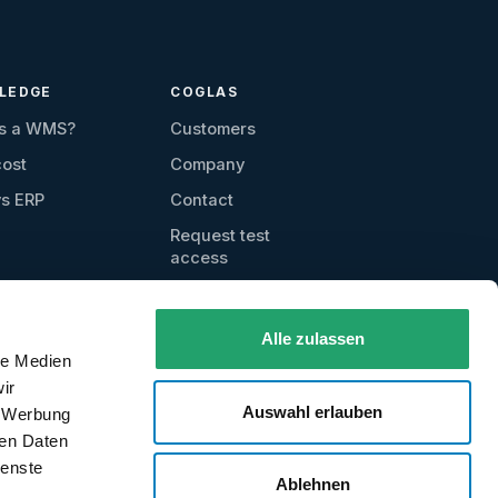
LEDGE
COGLAS
is a WMS?
Customers
ost
Company
s ERP
Contact
Request test
access
Alle zulassen
le Medien
ir
Auswahl erlauben
, Werbung
ren Daten
ienste
Ablehnen