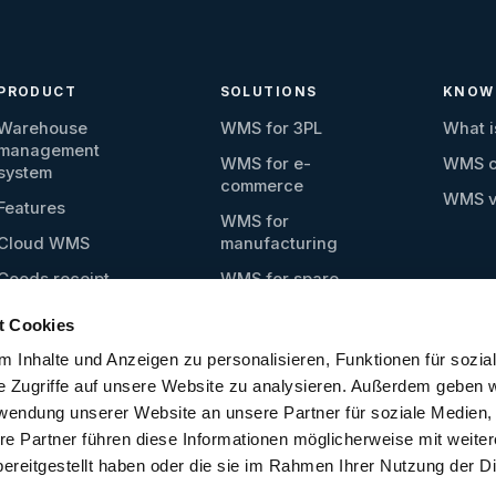
PRODUCT
SOLUTIONS
KNOW
Warehouse
WMS for 3PL
What 
management
WMS for e-
WMS c
system
commerce
WMS v
Features
WMS for
Cloud WMS
manufacturing
Goods receipt
WMS for spare
parts
Warehouse
t Cookies
management
WMS for food and
beverage
 Inhalte und Anzeigen zu personalisieren, Funktionen für sozia
Picking
e Zugriffe auf unsere Website zu analysieren. Außerdem geben w
WMS for small
Shipping
rwendung unserer Website an unsere Partner für soziale Medien
warehouses
re Partner führen diese Informationen möglicherweise mit weite
Material flow
control
ereitgestellt haben oder die sie im Rahmen Ihrer Nutzung der D