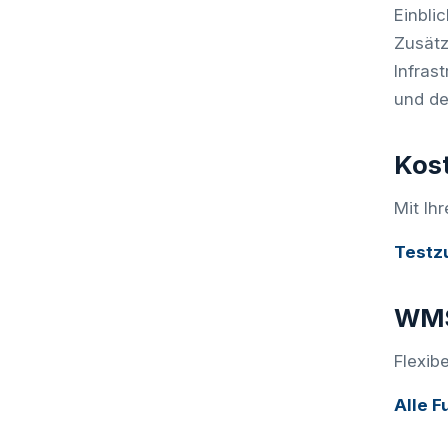
Einbli
Zusätz
Infras
und de
Kost
Mit Ih
Testz
WMS
Flexib
Alle F