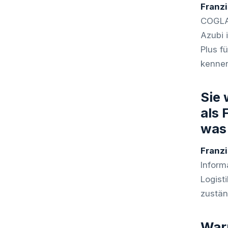
Franz
COGLAS
Azubi 
Plus f
kennen
Sie
als 
was 
Franz
Inform
Logist
zustän
War