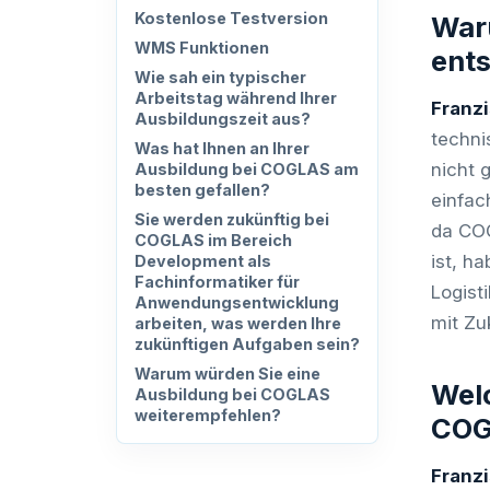
Kostenlose Testversion
War
WMS Funktionen
ent
Wie sah ein typischer
Arbeitstag während Ihrer
Franz
Ausbildungszeit aus?
techni
Was hat Ihnen an Ihrer
nicht 
Ausbildung bei COGLAS am
besten gefallen?
einfac
Sie werden zukünftig bei
da COG
COGLAS im Bereich
ist, h
Development als
Fachinformatiker für
Logist
Anwendungsentwicklung
mit Zuk
arbeiten, was werden Ihre
zukünftigen Aufgaben sein?
Warum würden Sie eine
Welc
Ausbildung bei COGLAS
weiterempfehlen?
COG
Franz