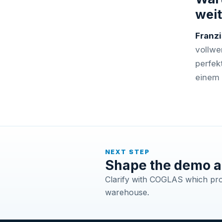
wei
Franz
vollwe
perfek
einem 
NEXT STEP
Shape the demo a
Clarify with COGLAS which proc
warehouse.