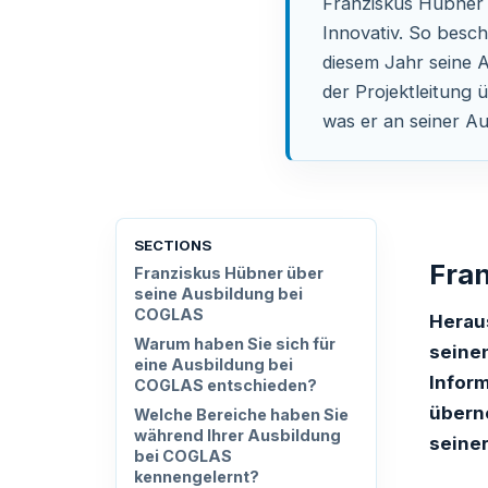
Franziskus Hübner
Innovativ. So besc
diesem Jahr seine 
der Projektleitung 
was er an seiner A
SECTIONS
Fra
Franziskus Hübner über
seine Ausbildung bei
COGLAS
Herau
Warum haben Sie sich für
seinen
eine Ausbildung bei
Infor
COGLAS entschieden?
überno
Welche Bereiche haben Sie
während Ihrer Ausbildung
seine
bei COGLAS
kennengelernt?