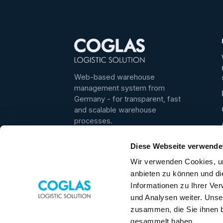
Web-based warehouse
management system from
Germany - for transparent, fast
and scalable warehouse
processes.
Best WMS 2025/2026 ·
4.6/5
on
★
Diese Webseite verwende
even logistics
Wir verwenden Cookies, um
★
4.5/5
on Google
anbieten zu können und di
+49 5031 9417-40
Informationen zu Ihrer Ve
vertrieb@coglas.com
und Analysen weiter. Unse
zusammen, die Sie ihnen b
gesammelt haben.