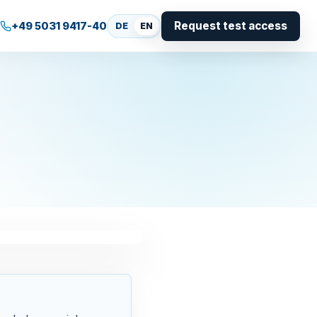
Request test access
+49 5031 9417-40
DE
EN