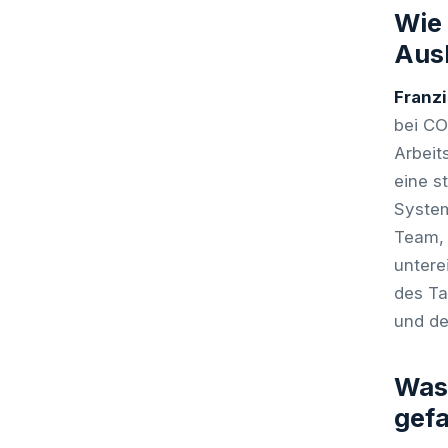
Wie 
Ausb
Franz
bei CO
Arbeit
eine s
System
Team, 
untere
des Ta
und d
Was 
gefa