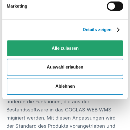
Marketing
Bereich Development als
Fachinformatiker für
Anwendungsentwicklung arbeiten,
Details zeigen
was werden Ihre zukünftigen
Aufgaben sein?
Alle zulassen
Richard Hoppe:
Zukünftig werde ich weiter an
Erweiterungen und Anpassungen des COGLAS
Auswahl erlauben
WEB WMS arbeiten. Dazu gehören zum einen die
Projektthemen, die direkt beauftragt wurden
sowie die Neuanforderungen, die beispielsweise
Ablehnen
durch Marktbeobachtung entstehen und zum
anderen die Funktionen, die aus der
Bestandssoftware in das COGLAS WEB WMS
migiriert werden. Mit diesen Anpassungen wird
der Standard des Produkts vorangetrieben und