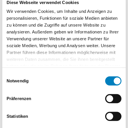
Diese Webseite verwendet Cookies
praktischen Fragen konnte ich mich direkt an die
Wir verwenden Cookies, um Inhalte und Anzeigen zu
verschiedenen Entwickler oder die Projektleitung
personalisieren, Funktionen für soziale Medien anbieten
wenden.
zu können und die Zugriffe auf unsere Website zu
analysieren. Außerdem geben wir Informationen zu Ihrer
Verwendung unserer Website an unsere Partner für
Was hat Ihnen an Ihrer Ausbildung
soziale Medien, Werbung und Analysen weiter. Unsere
bei COGLAS am besten gefallen?
Partner führen diese Informationen möglicherweise mit
weiteren Daten zusammen, die Sie ihnen bereitgestellt
Richard Hoppe:
Eindeutig die praxisorientierte
haben oder die sie im Rahmen Ihrer Nutzung der Dienste
Arbeit. Von Anfang an konnte ich selbstständig an
gesammelt haben.
Einwilligungsauswahl
der Anwendung arbeiten und die Struktur der
Notwendig
Softwareprodukte kennenlernen. Dadurch habe
ich bereits während meiner Ausbildung sehr
Präferenzen
wertvolle Erfahrungen für mein späteres
Berufsleben gesammelt.
Statistiken
Sie werden zukünftig bei COGLAS im