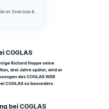
ie ist: Eindrücke &
bei COGLAS
ährige Richard Hoppe seine
n, drei Jahre später, wird er
assungen des COGLAS WEB
g bei COGLAS so besonders
dung bei COGLAS