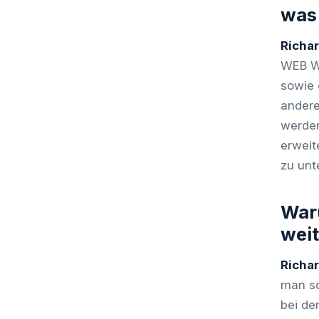
was 
Richa
WEB WM
sowie 
andere
werden
erweit
zu unt
War
wei
Richa
man sc
bei de