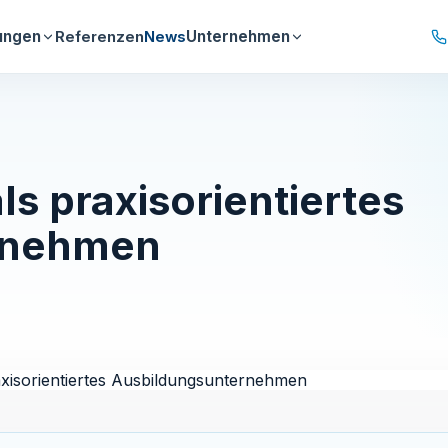
ungen
Unternehmen
Referenzen
News
s praxisorientiertes
rnehmen