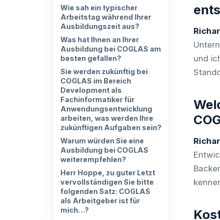
ent
Wie sah ein typischer
Arbeitstag während Ihrer
Ausbildungszeit aus?
Richa
Was hat Ihnen an Ihrer
Untern
Ausbildung bei COGLAS am
und ic
besten gefallen?
Sie werden zukünftig bei
Stando
COGLAS im Bereich
Development als
Fachinformatiker für
Welc
Anwendungsentwicklung
COG
arbeiten, was werden Ihre
zukünftigen Aufgaben sein?
Richa
Warum würden Sie eine
Ausbildung bei COGLAS
Entwi
weiterempfehlen?
Backen
Herr Hoppe, zu guter Letzt
kennen
vervollständigen Sie bitte
folgenden Satz: COGLAS
als Arbeitgeber ist für
mich…?
Kost