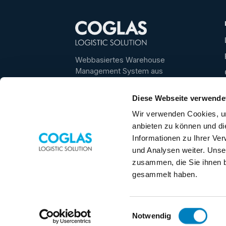
Webbasiertes Warehouse
Management System aus
Deutschland – für transparente,
schnelle und skalierbare
Diese Webseite verwende
Lagerprozesse.
Wir verwenden Cookies, um
Bestes WMS 2025/2026 ·
4,6/5
anbieten zu können und di
★
auf even logistics
Informationen zu Ihrer Ve
★
4,5/5
auf Google
und Analysen weiter. Unse
zusammen, die Sie ihnen b
+49 5031 9417-40
gesammelt haben.
vertrieb@coglas.com
Einwilligungsauswahl
Notwendig
© 2026 COGLAS GmbH · WEB WMS Logistiksof