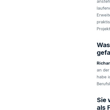
ansteh
laufen
Erweit
prakti
Projek
Was 
gefa
Richa
an der
habe i
Berufs
Sie
als 