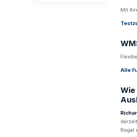
Mit Ih
Testz
WMS
Flexib
Alle F
Wie 
Ausb
Richa
derzei
Regel 