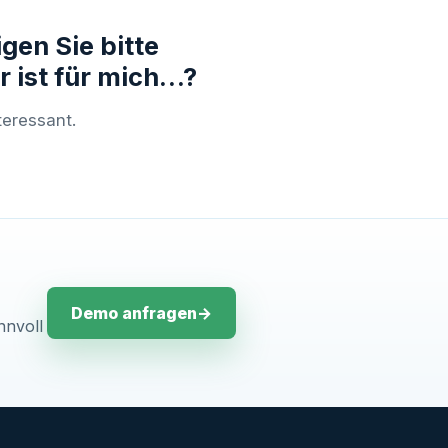
gen Sie bitte
 ist für mich…?
teressant.
Demo anfragen
→
nnvoll