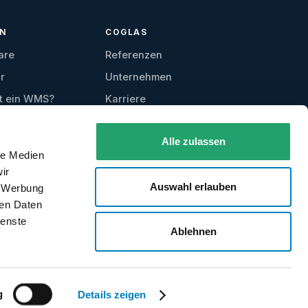
EN
COGLAS
are
Referenzen
r
Unternehmen
t ein WMS?
Karriere
Kontakt
Alle zulassen
Testzugang
le Medien
anfordern
ir
Auswahl erlauben
, Werbung
ren Daten
ienste
Ablehnen
Frage stellen
g
Details zeigen
Impressum
Datenschutz