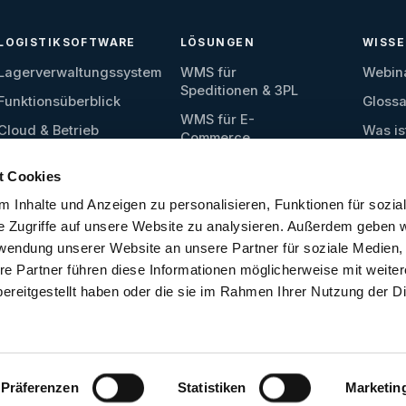
LOGISTIKSOFTWARE
LÖSUNGEN
WISS
Lagerverwaltungssystem
WMS für
Webin
Speditionen & 3PL
Funktionsüberblick
Glossa
WMS für E-
Cloud & Betrieb
Was is
Commerce
Wareneingang
WMS für Produktion
t Cookies
Lagerverwaltung
WMS für
 Inhalte und Anzeigen zu personalisieren, Funktionen für sozia
Ersatzteillager
Kommissionierung
e Zugriffe auf unsere Website zu analysieren. Außerdem geben w
WMS für
Versand
rwendung unserer Website an unsere Partner für soziale Medien
Lebensmittel
re Partner führen diese Informationen möglicherweise mit weite
Materialflusssteuerung
WMS für kleine
ereitgestellt haben oder die sie im Rahmen Ihrer Nutzung der D
Schnittstellen
Lager
Präferenzen
Statistiken
Marketin
tware