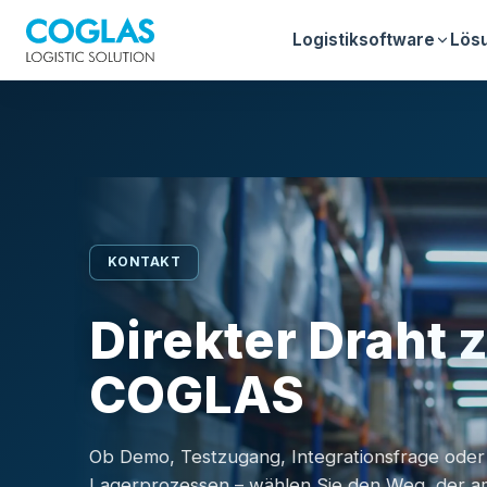
Logistiksoftware
Lös
KONTAKT
Direkter Draht 
COGLAS
Ob Demo, Testzugang, Integrationsfrage oder
Lagerprozessen – wählen Sie den Weg, der am besten zu Ihrem Anliegen