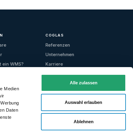
EN
COGLAS
are
Referenzen
r
Unternehmen
t ein WMS?
Karriere
Kontakt
Alle zulassen
Testzugang
le Medien
anfordern
ir
Auswahl erlauben
, Werbung
ren Daten
ienste
Ablehnen