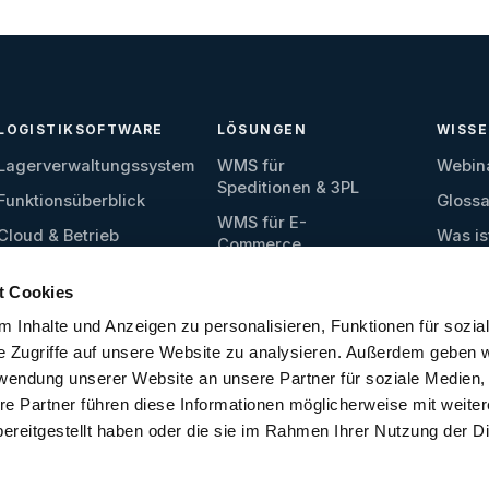
LOGISTIKSOFTWARE
LÖSUNGEN
WISS
Lagerverwaltungssystem
WMS für
Webin
Speditionen & 3PL
Funktionsüberblick
Glossa
WMS für E-
Cloud & Betrieb
Was is
Commerce
Wareneingang
WMS für Produktion
t Cookies
Lagerverwaltung
WMS für
 Inhalte und Anzeigen zu personalisieren, Funktionen für sozia
Ersatzteillager
Kommissionierung
e Zugriffe auf unsere Website zu analysieren. Außerdem geben w
WMS für
Versand
rwendung unserer Website an unsere Partner für soziale Medien
Lebensmittel
re Partner führen diese Informationen möglicherweise mit weite
Materialflusssteuerung
WMS für kleine
ereitgestellt haben oder die sie im Rahmen Ihrer Nutzung der D
Schnittstellen
Lager