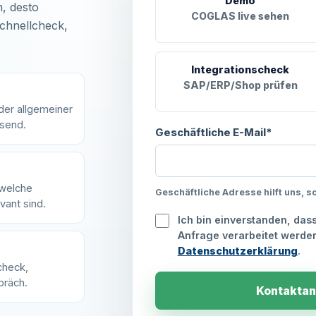
Demo
, desto
COGLAS live sehen
chnellcheck,
Integrationscheck
SAP/ERP/Shop prüfen
der allgemeiner
ssend.
Geschäftliche E-Mail*
 welche
Geschäftliche Adresse hilft uns, s
vant sind.
Ich bin einverstanden, da
Anfrage verarbeitet werden
Datenschutzerklärung
.
check,
präch.
Kontaktan