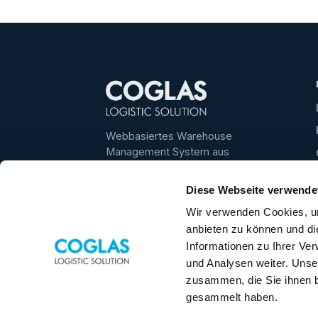
Webbasiertes Warehouse
Management System aus
Deutschland – für transparente,
schnelle und skalierbare
Diese Webseite verwende
Lagerprozesse.
Wir verwenden Cookies, um
Bestes WMS 2025/2026 ·
4,6/5
anbieten zu können und di
★
auf even logistics
Informationen zu Ihrer Ve
★
4,5/5
auf Google
und Analysen weiter. Unse
zusammen, die Sie ihnen b
+49 5031 9417-40
gesammelt haben.
vertrieb@coglas.com