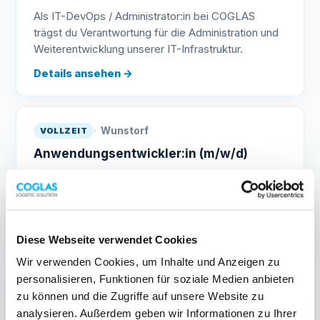
Als IT-DevOps / Administrator:in bei COGLAS
trägst du Verantwortung für die Administration und
Weiterentwicklung unserer IT-Infrastruktur.
Details ansehen
→
Wunstorf
VOLLZEIT
Anwendungsentwickler:in (m/w/d)
Als Anwendungsentwickler:in bei COGLAS
entwickelst du mit agilen Methoden moderne
Applikationen für unser Lagerverwaltungssystem.
Details ansehen
→
Diese Webseite verwendet Cookies
Wir verwenden Cookies, um Inhalte und Anzeigen zu
personalisieren, Funktionen für soziale Medien anbieten
Wunstorf
VOLLZEIT
zu können und die Zugriffe auf unsere Website zu
Anwendungstester:in (m/w/d)
analysieren. Außerdem geben wir Informationen zu Ihrer