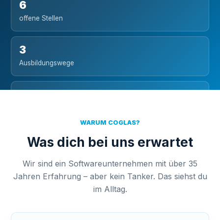
6
offene Stellen
3
Ausbildungswege
35+
Jahre als Arbeitgeber
WARUM COGLAS?
Wunstorf
Was dich bei uns erwartet
Hauptsitz bei Hannover
Wir sind ein Softwareunternehmen mit über 35
Jahren Erfahrung – aber kein Tanker. Das siehst du
im Alltag.