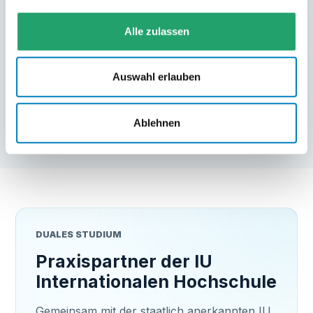
COGLAS Consultant (m/w/d)
Alle zulassen
Als COGLAS Consultant führst du WMS-
Einführungen, analysierst Prozesse, konfigurierst
Systeme und begleitest den Go-live. Jetzt
Auswahl erlauben
bewerben!
Details ansehen
→
Ablehnen
DUALES STUDIUM
Praxispartner der IU
Internationalen Hochschule
Gemeinsam mit der staatlich anerkannten IU