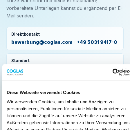
kurze Nachricht und deine Kontaktdaten;
vorbereitete Unterlagen kannst du ergänzend per E-
Mail senden.
Direktkontakt
bewerbung@coglas.com
·
+49 5031 9417-0
Standort
COGLAS GmbH · Hagenburger Str. 54a · 31515
Wunstorf
Diese Webseite verwendet Cookies
Wir verwenden Cookies, um Inhalte und Anzeigen zu
BEWERBUNG FÜR DIESE POSITION
personalisieren, Funktionen für soziale Medien anbieten zu
Anwendungsentwickler:in (m/w/d)
können und die Zugriffe auf unsere Website zu analysieren.
Außerdem geben wir Informationen zu Ihrer Verwendung uns
Anrede
Website an unsere Partner für soziale Medien, Werbung und