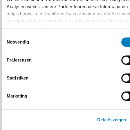
Analysen weiter. Unsere Partner führen diese Informationen
Herr
möglicherweise mit weiteren Daten zusammen, die Sie ihne
bereitgestellt haben oder die sie im Rahmen Ihrer Nutzung d
Frau
Dienste gesammelt haben.
Einwilligungsauswahl
Divers
Notwendig
Name*
Präferenzen
Statistiken
E-Mail*
Marketing
Telefon
Details zeigen