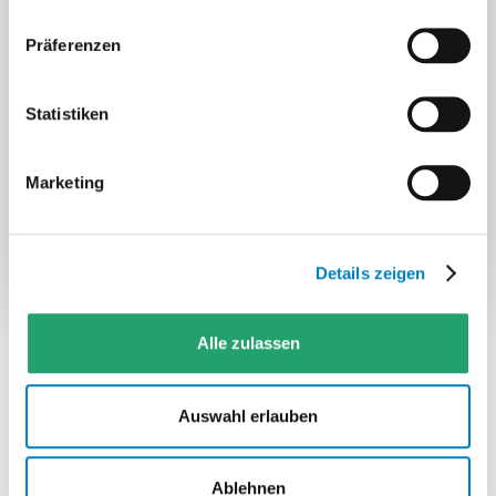
Wareneingang?
Präferenzen
04
Statistiken
Rückmeldung
Welche Bewegungen müssen sofort im
Marketing
Bestand oder ERP sichtbar sein?
Details zeigen
Alle zulassen
VERGLEICH
Auswahl erlauben
Stapler per Zuruf oder WMS-
gesteuert?
Ablehnen