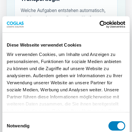
Welche Aufgaben entstehen automatisch,
welche werden manuell ausgelöst?
02
Diese Webseite verwendet Cookies
Geräte
Wir verwenden Cookies, um Inhalte und Anzeigen zu
personalisieren, Funktionen für soziale Medien anbieten
Welche Staplerterminals, Scanner oder
zu können und die Zugriffe auf unsere Website zu
mobile Geräte sind im Einsatz?
analysieren. Außerdem geben wir Informationen zu Ihrer
Verwendung unserer Website an unsere Partner für
soziale Medien, Werbung und Analysen weiter. Unsere
03
Partner führen diese Informationen möglicherweise mit
weiteren Daten zusammen, die Sie ihnen bereitgestellt
Priorisierung
haben oder die sie im Rahmen Ihrer Nutzung der Dienste
gesammelt haben.
Welche Transporte haben Vorrang:
Einwilligungsauswahl
Produktion, Versand, Nachschub oder
Notwendig