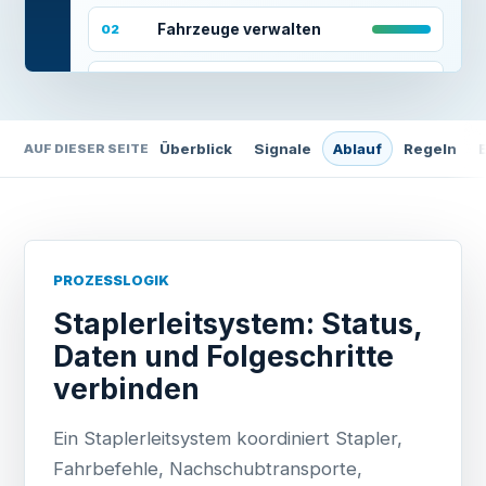
Fahrzeuge verwalten
02
Fahrzeuge orten
03
Ein- und zweistufige Aufträge
04
Überblick
Signale
Ablauf
Regeln
AUF DIESER SEITE
PROZESSLOGIK
Staplerleitsystem: Status,
Daten und Folgeschritte
verbinden
Ein Staplerleitsystem koordiniert Stapler,
Fahrbefehle, Nachschubtransporte,