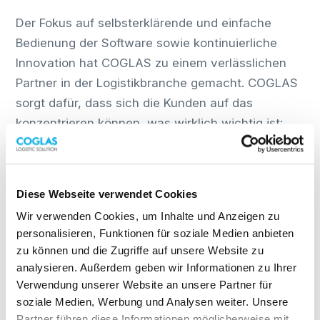
Der Fokus auf selbsterklärende und einfache
Bedienung der Software sowie kontinuierliche
Innovation hat COGLAS zu einem verlässlichen
Partner in der Logistikbranche gemacht. COGLAS
sorgt dafür, dass sich die Kunden auf das
konzentrieren können, was wirklich wichtig ist:
das effiziente Management ihrer Logistikprozesse.
Die ganzheitliche Software senkt konsequent den
Verwaltungsaufwand, führt Daten zentral
Diese Webseite verwendet Cookies
zusammen, minimiert die Fehlerquote und
Wir verwenden Cookies, um Inhalte und Anzeigen zu
optimiert die Logistik.
personalisieren, Funktionen für soziale Medien anbieten
zu können und die Zugriffe auf unsere Website zu
Auf der „Transport Logistic“ in München wird das
analysieren. Außerdem geben wir Informationen zu Ihrer
COGLAS WEB WMS präsentiert, ein
Verwendung unserer Website an unsere Partner für
leistungsstarkes Lagerverwaltungssystem für die
soziale Medien, Werbung und Analysen weiter. Unsere
gesamte Intralogistik mit Erfahrungen in
Partner führen diese Informationen möglicherweise mit