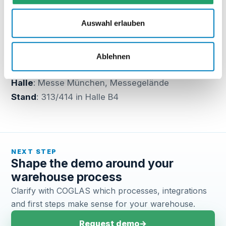
Entwicklungen und Produkte der Logistikbranche
zu informieren, Kontakte zu knüpfen und sich auf
Auswahl erlauben
hohem Niveau fortzubilden.
Termin
: 9. – 12. Mai 2023
Ablehnen
Ort
: Messe München
Halle
: Messe München, Messegelände
Stand
: 313/414 in Halle B4
NEXT STEP
Shape the demo around your
warehouse process
Clarify with COGLAS which processes, integrations
and first steps make sense for your warehouse.
Request demo
→