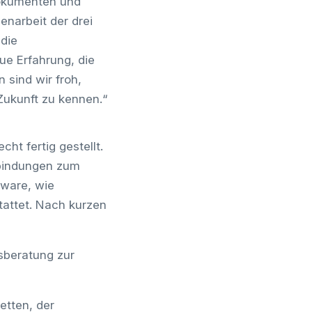
Dokumenten und
narbeit der drei
die
ue Erfahrung, die
 sind wir froh,
Zukunft zu kennen.“
ht fertig gestellt.
rbindungen zum
dware, wie
attet. Nach kurzen
sberatung zur
etten, der