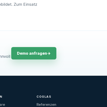
bildet. Zum Einsatz
Demo anfragen
→
nnvoll
EN
COGLAS
are
Referenzen