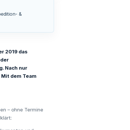
dition- &
r 2019 das
 der
g. Nach nur
n: Mit dem Team
den – ohne Termine
klärt: