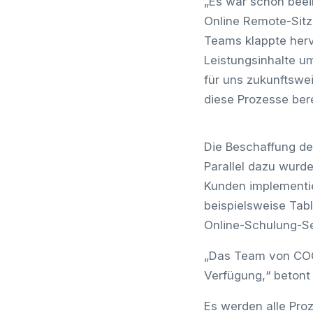
„Es war schon bee
Online Remote-Sit
Teams klappte herv
Leistungsinhalte u
für uns zukunftswei
diese Prozesse ber
Die Beschaffung der
Parallel dazu wur
Kunden implementie
beispielsweise Tab
Online-Schulung-Se
„Das Team von COGL
Verfügung,“ betont 
Es werden alle Pro