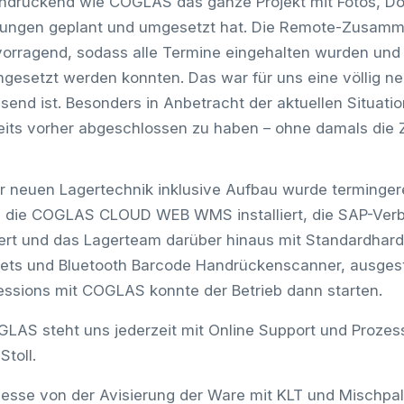
indruckend wie COGLAS das ganze Projekt mit Fotos, 
zungen geplant und umgesetzt hat. Die Remote-Zusamme
orragend, sodass alle Termine eingehalten wurden und 
mgesetzt werden konnten. Das war für uns eine völlig ne
send ist. Besonders in Anbetracht der aktuellen Situation
eits vorher abgeschlossen zu haben – ohne damals die 
 neuen Lagertechnik inklusive Aufbau wurde termingerec
de die COGLAS CLOUD WEB WMS installiert, die SAP-Ve
rt und das Lagerteam darüber hinaus mit Standardhar
lets und Bluetooth Barcode Handrückenscanner, ausgest
ssions mit COGLAS konnte der Betrieb dann starten.
AS steht uns jederzeit mit Online Support und Prozes
Stoll.
zesse von der Avisierung der Ware mit KLT und Mischpal