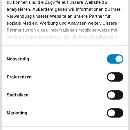
zu können und die Zugriffe auf unsere Website zu
Optional: Workshops zur
analysieren. Außerdem geben wir Informationen zu Ihrer
Prozessanalyse
Verwendung unserer Website an unsere Partner für
soziale Medien, Werbung und Analysen weiter. Unsere
Wenn gewünscht, begleiten wir die Testphase
Partner führen diese Informationen möglicherweise mit
zusätzlich mit Workshops zur Prozessanalyse und
weiteren Daten zusammen, die Sie ihnen bereitgestellt
Systemkonfiguration.
haben oder die sie im Rahmen Ihrer Nutzung der Dienste
gesammelt haben.
Einwilligungsauswahl
Dabei unterstützen wir Sie beispielsweise bei:
Notwendig
Analyse bestehender Lagerprozesse
Identifikation von Optimierungspotenzialen
Präferenzen
Bewertung möglicher Digitalisierungsschritte
Statistiken
Konfigurationsmöglichkeiten des Systems
Vorbereitung eines möglichen
Marketing
Einführungsprojekts