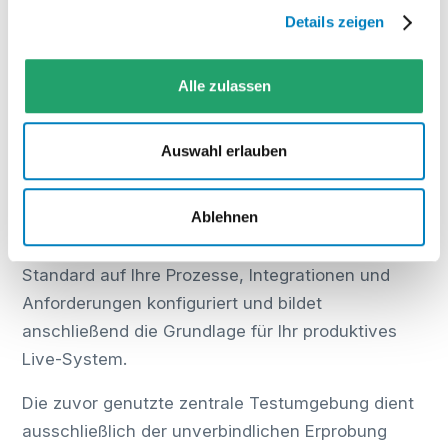
Die Einweisung sowie der Testsupport sind
Details zeigen
kostenfrei. Workshops können bei Bedarf
individuell hinzugebucht werden.
Alle zulassen
Vom WMS-Test zum Live-System
und sicheren Testumgebung
Auswahl erlauben
Wenn Sie sich nach der Testphase für das
Ablehnen
COGLAS WEB WMS entscheiden, erhalten Sie
eine eigene Systemumgebung. Diese wird im
Standard auf Ihre Prozesse, Integrationen und
Anforderungen konfiguriert und bildet
anschließend die Grundlage für Ihr produktives
Live-System.
Die zuvor genutzte zentrale Testumgebung dient
ausschließlich der unverbindlichen Erprobung