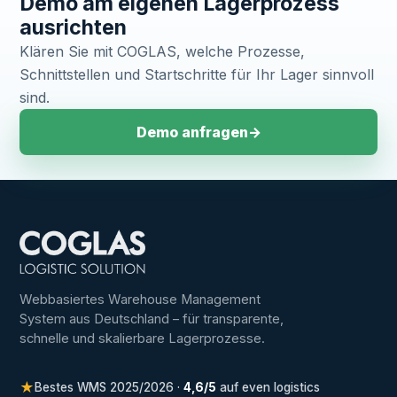
Demo am eigenen Lagerprozess
ausrichten
Klären Sie mit COGLAS, welche Prozesse,
Schnittstellen und Startschritte für Ihr Lager sinnvoll
sind.
Demo anfragen
→
Webbasiertes Warehouse Management
System aus Deutschland – für transparente,
schnelle und skalierbare Lagerprozesse.
★
Bestes WMS 2025/2026 ·
4,6/5
auf even logistics