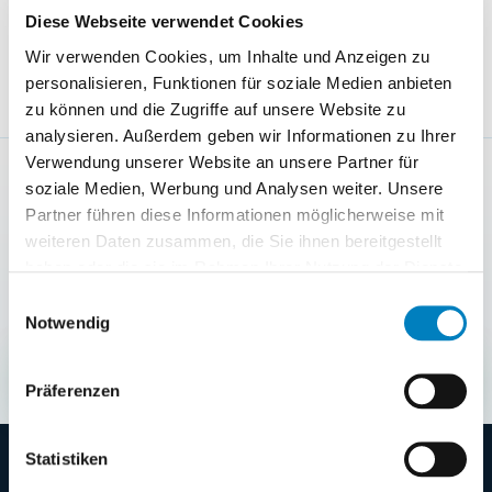
Diese Webseite verwendet Cookies
kommenden Jahr wieder mit dabei zu sein“, sagt
Wir verwenden Cookies, um Inhalte und Anzeigen zu
Ilja Tremasow, COGLAS Marketing & Sales.
personalisieren, Funktionen für soziale Medien anbieten
zu können und die Zugriffe auf unsere Website zu
analysieren. Außerdem geben wir Informationen zu Ihrer
Verwendung unserer Website an unsere Partner für
NÄCHSTER SCHRITT
soziale Medien, Werbung und Analysen weiter. Unsere
Demo am eigenen Lagerprozess
Partner führen diese Informationen möglicherweise mit
ausrichten
weiteren Daten zusammen, die Sie ihnen bereitgestellt
Klären Sie mit COGLAS, welche Prozesse,
haben oder die sie im Rahmen Ihrer Nutzung der Dienste
Schnittstellen und Startschritte für Ihr Lager sinnvoll
gesammelt haben.
Einwilligungsauswahl
sind.
Notwendig
Demo anfragen
→
Präferenzen
Statistiken