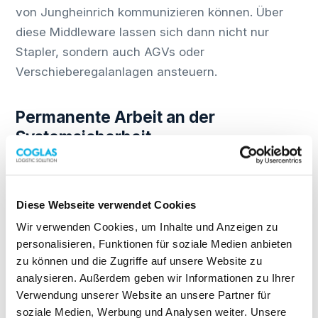
von Jungheinrich kommunizieren können. Über
diese Middleware lassen sich dann nicht nur
Stapler, sondern auch AGVs oder
Verschieberegalanlagen ansteuern.
Permanente Arbeit an der
Systemsicherheit
Parallel zu den Lagerfunktionen arbeitet COGLAS
permanent an der Systemsicherheit. Erfahrene
Diese Webseite verwendet Cookies
Cyber Security Engineers von externen
Dienstleistern führen regelmäßige Pentests durch.
Wir verwenden Cookies, um Inhalte und Anzeigen zu
personalisieren, Funktionen für soziale Medien anbieten
Mit simulierten Hackerangriffen werden
zu können und die Zugriffe auf unsere Website zu
Schwachstellen aufgedeckt, bevor ein echter
analysieren. Außerdem geben wir Informationen zu Ihrer
Hacker sie ausnutzen kann. Für 2025 strebt
Verwendung unserer Website an unsere Partner für
COGLAS eine Zertifizierung gemäß ISO 27001 an.
soziale Medien, Werbung und Analysen weiter. Unsere