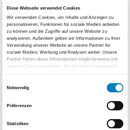
Wenn Sie auf all diese Fragen mit Ja antworten,
Diese Webseite verwendet Cookies
dann ist es Zeit, dass wir uns kennenlernen!
Wir verwenden Cookies, um Inhalte und Anzeigen zu
personalisieren, Funktionen für soziale Medien anbieten
Wir zeigen Ihnen, wie COGLAS mit dem WEB
zu können und die Zugriffe auf unsere Website zu
WMS und unserem Erfahrungs-Know-how Ihre
analysieren. Außerdem geben wir Informationen zu Ihrer
Implementierung sicher, effizient und
Verwendung unserer Website an unsere Partner für
zukunftsfähig macht.
soziale Medien, Werbung und Analysen weiter. Unsere
Partner führen diese Informationen möglicherweise mit
Vereinbaren Sie jetzt Ihren Termin mit uns – und
weiteren Daten zusammen, die Sie ihnen bereitgestellt
starten Sie den Weg zum erfolgreichen Go-live!
haben oder die sie im Rahmen Ihrer Nutzung der Dienste
gesammelt haben.
Einwilligungsauswahl
Kostenlose Testversion
Notwendig
Mit Ihrem eigenen Zugang können Sie alle
Funktionen unseres WMS testen.
Präferenzen
Testzugang anfordern
WMS Funktionen
Statistiken
Flexibel anpassbare Standard-Prozesse und