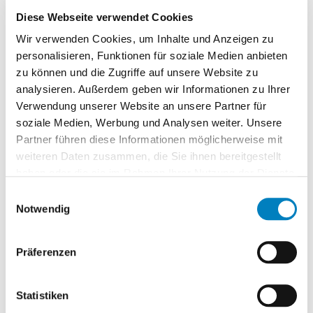
Vorher: manuell, fehleranfällig oder gar nicht
Diese Webseite verwendet Cookies
vorhanden
Wir verwenden Cookies, um Inhalte und Anzeigen zu
personalisieren, Funktionen für soziale Medien anbieten
Mindestbestände & dispositive
zu können und die Zugriffe auf unsere Website zu
Wiederbeschaffung
analysieren. Außerdem geben wir Informationen zu Ihrer
Verwendung unserer Website an unsere Partner für
Planung statt Bauchgefühl
soziale Medien, Werbung und Analysen weiter. Unsere
Vorher: Bestellung auf Zuruf mit Über- oder
Partner führen diese Informationen möglicherweise mit
Unterbeständen
weiteren Daten zusammen, die Sie ihnen bereitgestellt
haben oder die sie im Rahmen Ihrer Nutzung der Dienste
… und vieles mehr.
gesammelt haben.
Einwilligungsauswahl
Notwendig
Praxisbeispiel: Mera Tiernahrung
GmbH
Präferenzen
Nach der Organisation des
Statistiken
Instandhaltungslagers
mit dem COGLAS WEB