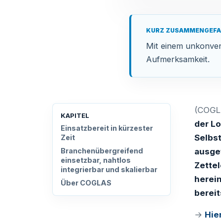
KURZ ZUSAMMENGEF
Mit einem unkonven
Aufmerksamkeit.
(COGLA
KAPITEL
der Lo
Einsatzbereit in kürzester
Selbst
Zeit
Branchenübergreifend
ausge
einsetzbar, nahtlos
Zettel
integrierbar und skalierbar
herein
Über COGLAS
berei
→
Hie