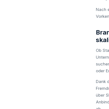
Nach e
Vorken
Bran
skal
Ob Sta
Untern
suchen
oder Er
Dank d
Fremds
über S
Anbind
ab.