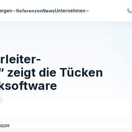
ungen
Unternehmen
Referenzen
News
leiter-
“ zeigt die Tücken
iksoftware
S