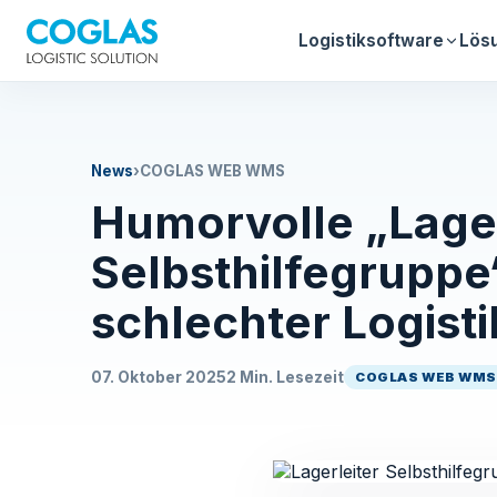
Logistiksoftware
Lös
News
›
COGLAS WEB WMS
Humorvolle „Lager
Selbsthilfegruppe
schlechter Logist
07. Oktober 2025
2 Min. Lesezeit
COGLAS WEB WM