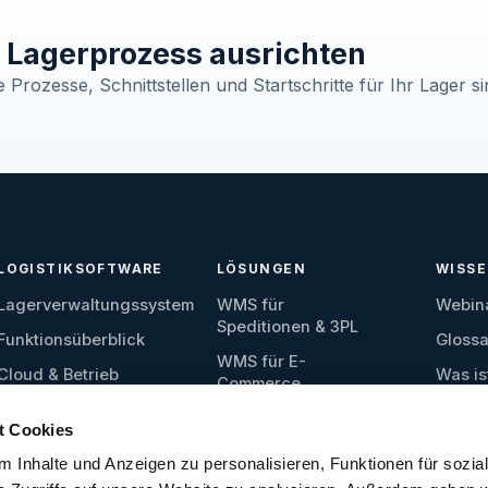
Lagerprozess ausrichten
Prozesse, Schnittstellen und Startschritte für Ihr Lager si
LOGISTIKSOFTWARE
LÖSUNGEN
WISS
Lagerverwaltungssystem
WMS für
Webin
Speditionen & 3PL
Funktionsüberblick
Glossa
WMS für E-
Cloud & Betrieb
Was is
Commerce
Wareneingang
WMS für Produktion
t Cookies
Lagerverwaltung
WMS für
 Inhalte und Anzeigen zu personalisieren, Funktionen für sozia
Ersatzteillager
Kommissionierung