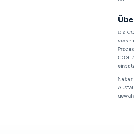
Übe
Die CO
versch
Prozes
COGLAS
einsat
Neben 
Austau
gewähr