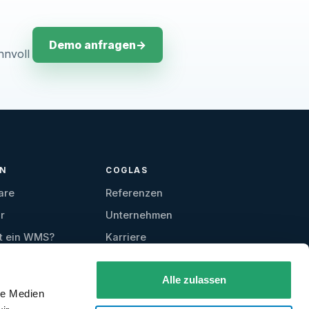
Demo anfragen
→
nnvoll
EN
COGLAS
are
Referenzen
r
Unternehmen
t ein WMS?
Karriere
Kontakt
Alle zulassen
Testzugang
le Medien
anfordern