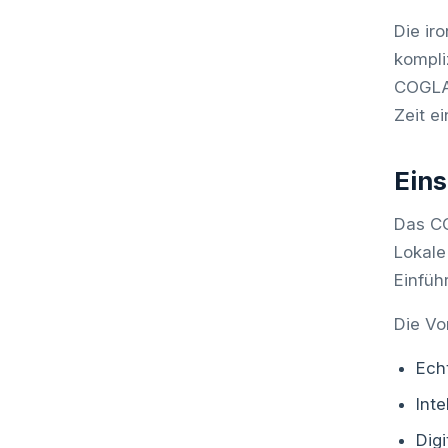
Die ir
kompli
COGLAS
Zeit ei
Eins
Das CO
Lokale
Einfüh
Die Vo
Ech
Int
Dig