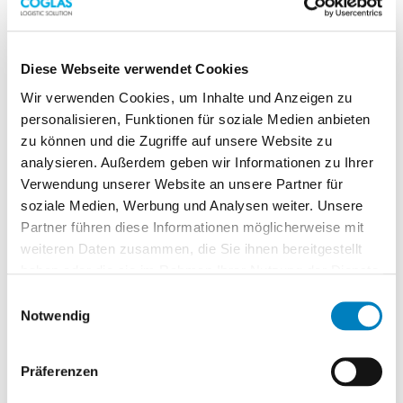
Konzernen gerecht wird.
Verpassen Sie nicht unser interaktives Webinar
Diese Webseite verwendet Cookies
zu den Logistics & Distribution OnlineDays, in dem
Wir verwenden Cookies, um Inhalte und Anzeigen zu
wir per Live-Einblendung für einen regen
personalisieren, Funktionen für soziale Medien anbieten
Austausch mit den Teilnehmer:innen sorgen
zu können und die Zugriffe auf unsere Website zu
werden. Außerdem präsentieren wir Ihnen in der
analysieren. Außerdem geben wir Informationen zu Ihrer
Session, wie Sie neben dem schnellen Change-
Verwendung unserer Website an unsere Partner für
soziale Medien, Werbung und Analysen weiter. Unsere
Prozess auch von anderen entscheidenden
Partner führen diese Informationen möglicherweise mit
Vorteilen wie zum Beispiel Multi-Order-
weiteren Daten zusammen, die Sie ihnen bereitgestellt
Kommissionierung, visueller Verpackungshilfe und
haben oder die sie im Rahmen Ihrer Nutzung der Dienste
Hardware-Besonderheiten profitieren können.
gesammelt haben.
Einwilligungsauswahl
Notwendig
Jetzt kostenlos anmelden
Sie möchten mehr dazu erfahren? Dann sichern
Präferenzen
Sie sich einen digitalen Platz und registrieren sich