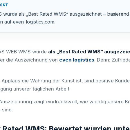
ASST
rde als „Best Rated WMS“ ausgezeichnet – basierend au
auf even-logistics.com.
AS WEB WMS wurde
als „Best Rated WMS“ ausgezei
er die Auszeichnung von
even logistics
. Denn: Zufrie
 Applaus die Währung der Kunst ist, sind positive Kund
igung unserer täglichen Arbeit.
Auszeichnung zeigt eindrucksvoll, wie wichtig unsere K
 sind.
t Rated WMS: Bewertet wurden unte