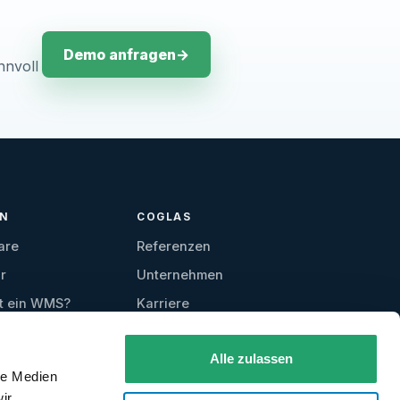
Demo anfragen
→
nnvoll
EN
COGLAS
are
Referenzen
r
Unternehmen
t ein WMS?
Karriere
Kontakt
Alle zulassen
Testzugang
le Medien
anfordern
ir