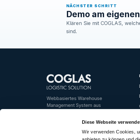
NÄCHSTER SCHRITT
Demo am eigenen 
Klären Sie mit COGLAS, welche 
sind.
Webbasiertes Warehouse
Management System aus
Deutschland – für transparente,
schnelle und skalierbare
Diese Webseite verwende
Lagerprozesse.
Wir verwenden Cookies, um
Bestes WMS 2025/2026 ·
4,6/5
anbieten zu können und di