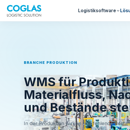
Logistiksoftware
Lös
BRANCHE PRODUKTION
WMS für Produkti
Materialfluss, N
und Bestände st
In der Produktion wirken sich fehlende Bestä