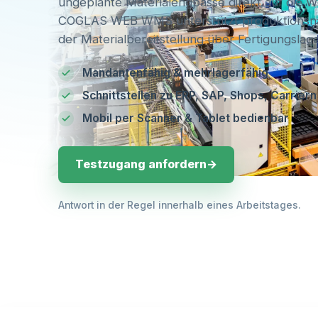
ungeplante Materialengpässe direkt auf die 
COGLAS WEB WMS unterstützt produktionsn
der Materialbereitstellung über Fertigungsla
ERP-Rückmeldungen: Multi-Mandanten- und Me
Mandantenfähig & mehrlagerfähig
Schnittstellen zu ERPs wie SAP, Shops und Ca
direkt im Browser nutzbar.
Schnittstellen zu ERP, SAP, Shops, Carrier
Mobil per Scanner & Tablet bedienbar
Testzugang anfordern
→
Antwort in der Regel innerhalb eines Arbeitstages.