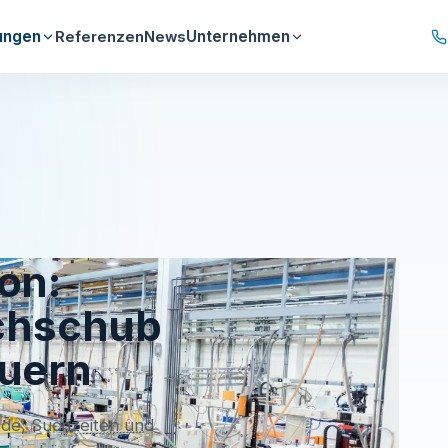
ungen
Unternehmen
Referenzen
News
on:
achschub
euern
nde, Suchzeiten und