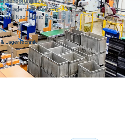
Wertschöpfung aus.
ahe Lagerprozesse von
ger und Nachschub bis zu
hrlagerfähigkeit,
rriern, webbasiert und
n & Lagertechnik