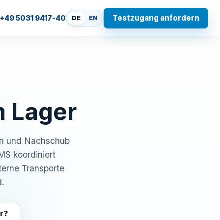
Testzugang anfordern
+49 5031 9417-40
DE
EN
m Lager
ren und Nachschub
MS koordiniert
terne Transporte
.
r?