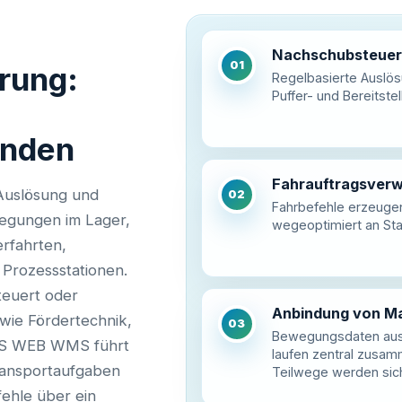
Nachschubsteue
01
rung:
Regelbasierte Auslös
Puffer- und Bereitstel
inden
Fahrauftragsverw
 Auslösung und
02
Fahrbefehle erzeugen,
egungen im Lager,
wegeoptimiert an Stap
rfahrten,
 Prozessstationen.
teuert oder
Anbindung von Ma
 wie Fördertechnik,
03
Bewegungsdaten aus 
LAS WEB WMS führt
laufen zentral zusamm
ransportaufgaben
Teilwege werden sich
ehle über ein