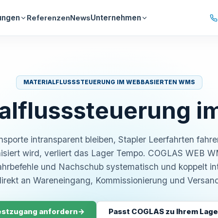
ungen
Unternehmen
Referenzen
News
MATERIALFLUSSSTEUERUNG IM WEBBASIERTEN WMS
alflusssteuerung i
nsporte intransparent bleiben, Stapler Leerfahrten fah
isiert wird, verliert das Lager Tempo. COGLAS WEB W
Fahrbefehle und Nachschub systematisch und koppelt in
direkt an Wareneingang, Kommissionierung und Versand
estzugang anfordern
→
Passt COGLAS zu Ihrem Lage