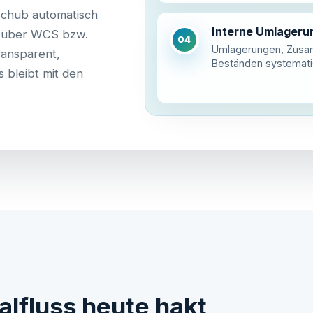
hschub automatisch
Interne Umlageru
k über WCS bzw.
04
Umlagerungen, Zusa
ransparent,
Beständen systemati
s bleibt mit den
alfluss heute hakt