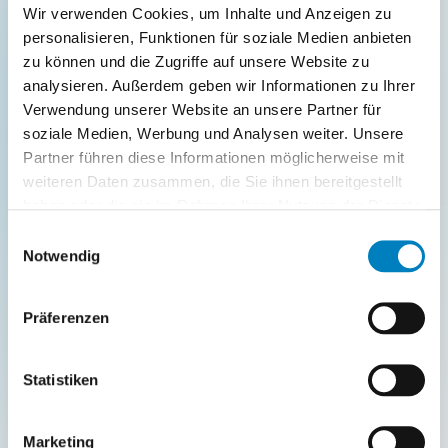
Wir verwenden Cookies, um Inhalte und Anzeigen zu
BEWERBUNG
personalisieren, Funktionen für soziale Medien anbieten
zu können und die Zugriffe auf unsere Website zu
Bewirb dich auf diese
analysieren. Außerdem geben wir Informationen zu Ihrer
Stelle
Verwendung unserer Website an unsere Partner für
soziale Medien, Werbung und Analysen weiter. Unsere
Die Position ist vorausgewählt. Schick uns eine
Partner führen diese Informationen möglicherweise mit
kurze Nachricht und deine Kontaktdaten;
weiteren Daten zusammen, die Sie ihnen bereitgestellt
haben oder die sie im Rahmen Ihrer Nutzung der Dienste
vorbereitete Unterlagen kannst du ergänzend per E-
gesammelt haben.
Mail senden.
Einwilligungsauswahl
Notwendig
Direktkontakt
Präferenzen
bewerbung@coglas.com
·
+49 5031 9417-0
Statistiken
Standort
COGLAS GmbH · Hagenburger Str. 54a · 31515
Wunstorf
Marketing